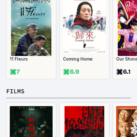
11 Fleurs
Coming Home
Our Shin
7
6.9
6.1
FILMS