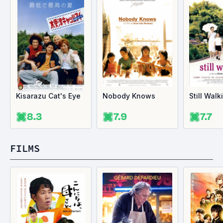
Kisarazu Cat's Eye
Nobody Knows
Still Walk
8.3
7.9
7.7
FILMS