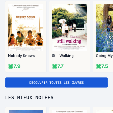
Nobody Knows
Still Walking
Going M
7.9
7.7
7.5
DÉCOUVRIR TOUTES LES ŒUVRES
LES MIEUX NOTÉES