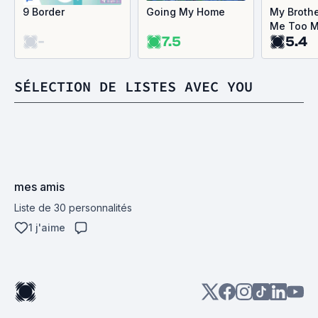
9 Border
Going My Home
My Broth
Me Too 
-
7.5
5.4
SÉLECTION DE LISTES AVEC YOU
mes amis
Liste de 30 personnalités
1 j'aime