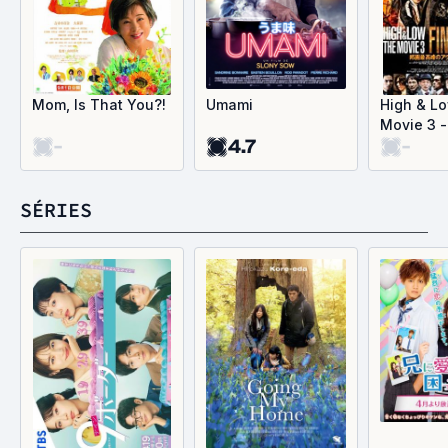
Mom, Is That You?!
Umami
High & L
Movie 3 -
-
4.7
-
Mission
SÉRIES