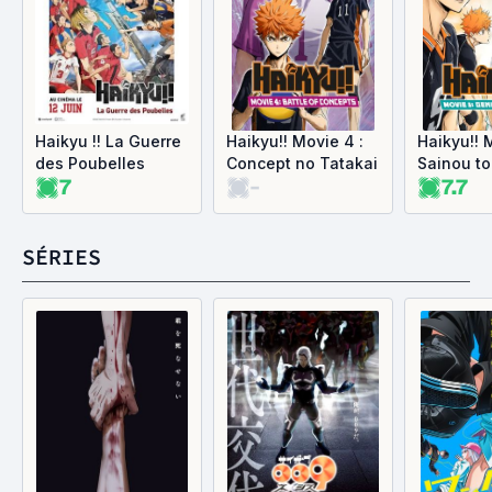
Haikyu !! La Guerre
Haikyu!! Movie 4 :
Haikyu!! 
des Poubelles
Concept no Tatakai
Sainou t
7
-
7.7
SÉRIES