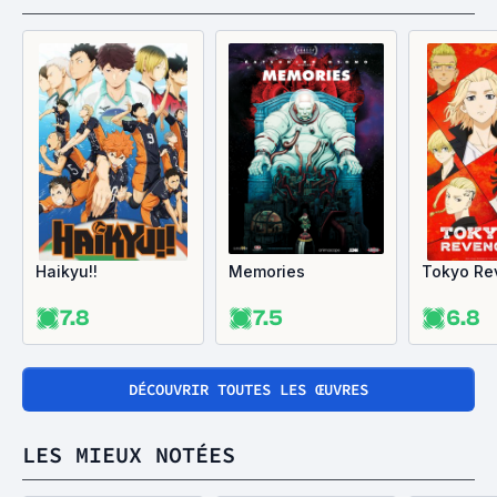
Haikyu!!
Memories
Tokyo Re
7.8
7.5
6.8
DÉCOUVRIR TOUTES LES ŒUVRES
LES MIEUX NOTÉES