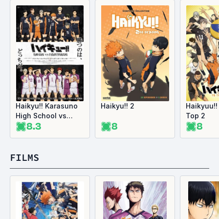
Haikyu!! Karasuno
Haikyu!! 2
Haikyuu!!
High School vs
Top 2
8.3
8
8
Shiratorizawa
Academy
FILMS