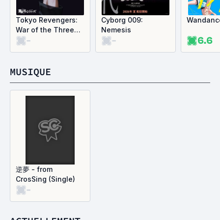
Tokyo Revengers:
Cyborg 009:
Wandanc
War of the Three
Nemesis
-
-
6.6
Titans
MUSIQUE
逆夢 - from
CrosSing (Single)
-