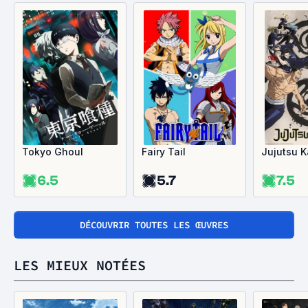
Tokyo Ghoul
Fairy Tail
Jujutsu K
6.5
5.7
7.5
DÉCOUVRIR TOUTES LES ŒUVRES
LES MIEUX NOTÉES