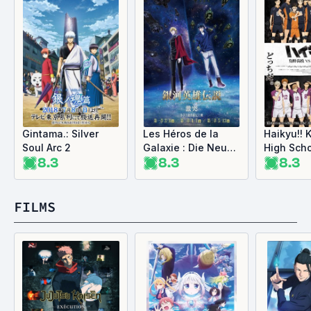
Gintama.: Silver
Les Héros de la
Haikyu!! 
Soul Arc 2
Galaxie : Die Neue
High Scho
8.3
8.3
8.3
These 3
Shiratori
Academy
FILMS