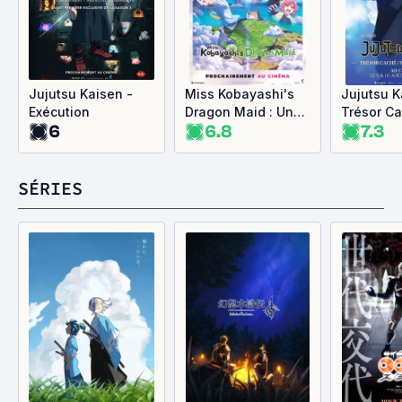
Jujutsu Kaisen -
Miss Kobayashi's
Jujutsu K
Exécution
Dragon Maid : Une
Trésor Ca
6
6.8
7.3
dragonne en
prématuré
manque d'amour
Film
SÉRIES