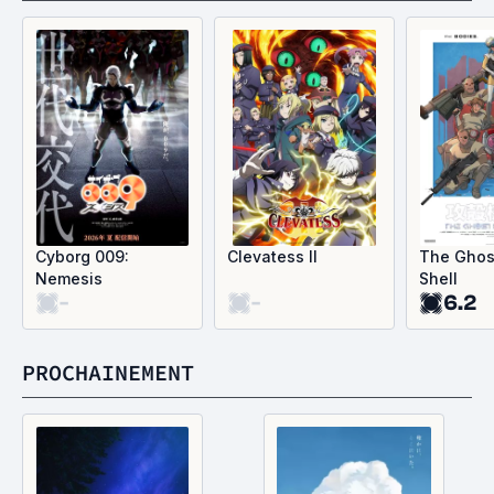
Cyborg 009:
Clevatess II
The Ghost
Nemesis
Shell
-
-
6.2
PROCHAINEMENT