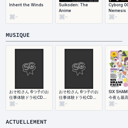
Inherit the Winds
Suikoden: The
Cyborg 0
Anime
Nemesis
-
-
-
MUSIQUE
おそ松さん 6つ子のお
おそ松さん 6つ子のお
SIX SHAM
仕事体験ドラ松CDシ
仕事体験ドラ松CDシ
今夜も最高!!
-
-
-
リーズ おそ松&カラ松
リーズ カラ松＆トド
(Single)
&チョロ松&一松&十
松＆トト子 「ホスト
四松&トド松 「お仕事
クラブ」
アラカルト」
ACTUELLEMENT