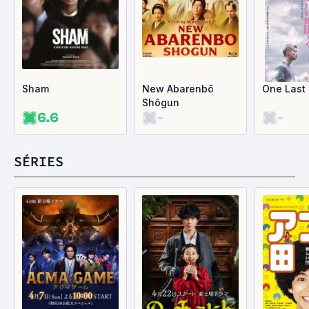
Sham
New Abarenbō
One Last
Shôgun
6.6
-
-
SÉRIES