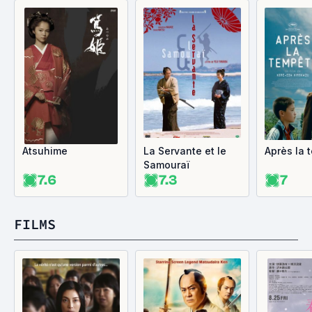
Atsuhime
La Servante et le
Après la 
Samouraï
7.6
7.3
7
FILMS