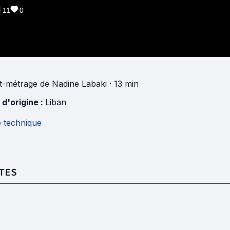
11
0
t-métrage
de
Nadine Labaki
· 13 min
 d'origine :
Liban
e technique
TES