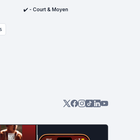
✔️ - Court & Moyen
S