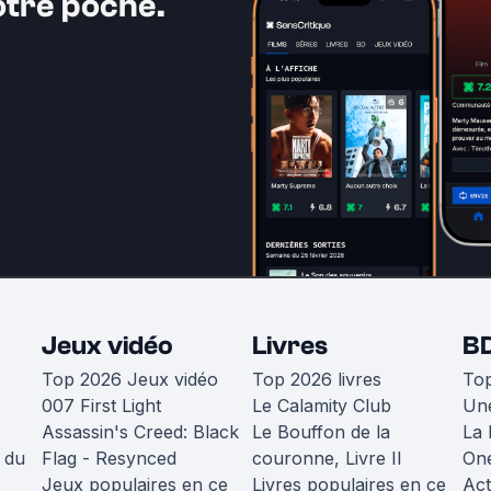
otre poche.
Jeux vidéo
Livres
B
Top 2026 Jeux vidéo
Top 2026 livres
To
007 First Light
Le Calamity Club
Une
Assassin's Creed: Black
Le Bouffon de la
La 
 du
Flag - Resynced
couronne, Livre II
One
Jeux populaires en ce
Livres populaires en ce
Act