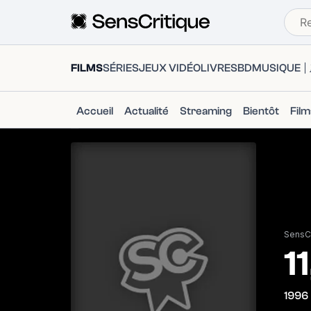
FILMS
SÉRIES
JEUX VIDÉO
LIVRES
BD
MUSIQUE
Accueil
Actualité
Streaming
Bientôt
Fil
SensCr
1
1996