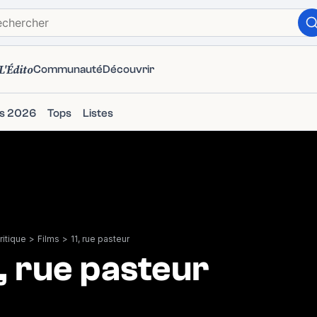
L'Édito
Communauté
Découvrir
ms 2026
Tops
Listes
itique
>
Films
>
11, rue pasteur
1, rue pasteur