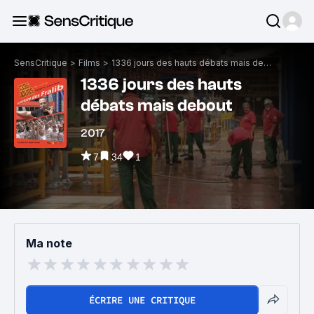
SensCritique
>
Films
>
1336 jours des hauts débats mais debout
1336 jours des hauts
débats mais debout
2017
7
34
1
Ma note
ÉCRIRE UNE CRITIQUE