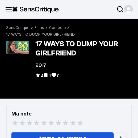
SensCritique
>
Films
>
Comédie
>
17 WAYS TO DUMP YOUR GIRLFRIEND
17 WAYS TO DUMP YOUR
GIRLFRIEND
2017
4
1
0
Ma note