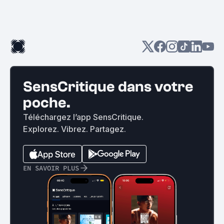
SensCritique dans votre
poche.
Téléchargez l’app SensCritique.
Explorez. Vibrez. Partagez.
EN SAVOIR PLUS