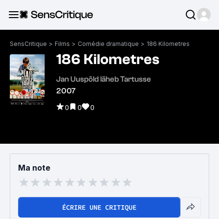
SensCritique
>
Films
>
Comédie dramatique
>
186 Kilometres
186 Kilometres
Jan Uuspõld läheb Tartusse
2007
0
0
0
Ma note
ÉCRIRE UNE CRITIQUE