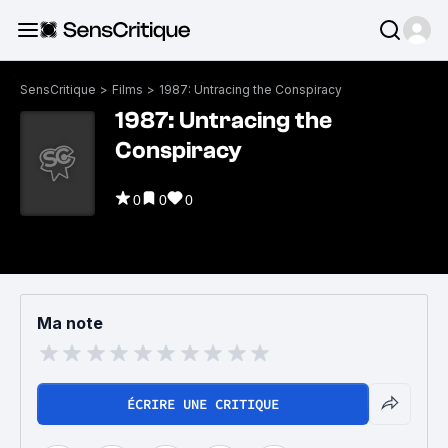
SensCritique
>
Films
>
1987: Untracing the Conspiracy
1987: Untracing the
Conspiracy
0
0
0
Ma note
ÉCRIRE UNE CRITIQUE