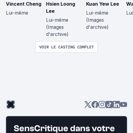
Vincent Cheng
Hsien Loong 
Kuan Yew Lee
Wa
Lee
Lui-même
Lui-même 
Lu
Lui-même 
(Images 
(Images 
d'archive)
d'archive)
VOIR LE CASTING COMPLET
SensCritique dans votre