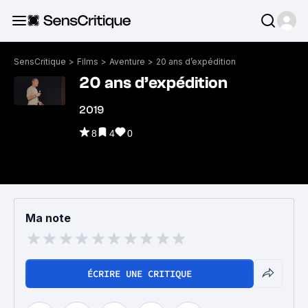
SensCritique
>
Films
>
Aventure
>
20 ans d’expédition
20 ans d’expédition
2019
8
4
0
Ma note
ÉCRIRE UNE CRITIQUE