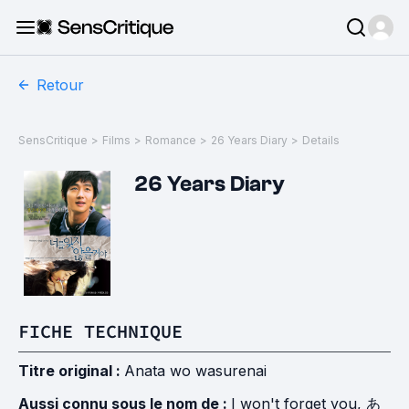
Retour
SensCritique
>
Films
>
Romance
>
26 Years Diary
>
Details
26 Years Diary
FICHE TECHNIQUE
Titre original :
Anata wo wasurenai
Aussi connu sous le nom de :
I won't forget you, あ