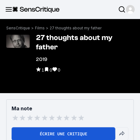
SensCritique
>
Films
>
27 thoughts about my father
27 thoughts about my
father
2019
1
0
0
Ma note
ÉCRIRE UNE CRITIQUE