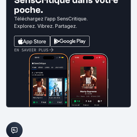
SensCritique dans votre
poche.
Téléchargez l’app SensCritique.
Explorez. Vibrez. Partagez.
EN SAVOIR PLUS