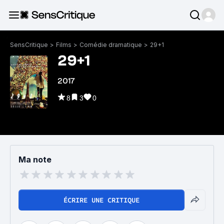
SensCritique
>
Films
>
Comédie dramatique
>
29+1
29+1
2017
8
3
0
Ma note
ÉCRIRE UNE CRITIQUE