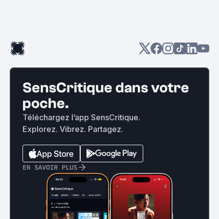
SensCritique dans votre
poche.
Téléchargez l’app SensCritique.
Explorez. Vibrez. Partagez.
EN SAVOIR PLUS