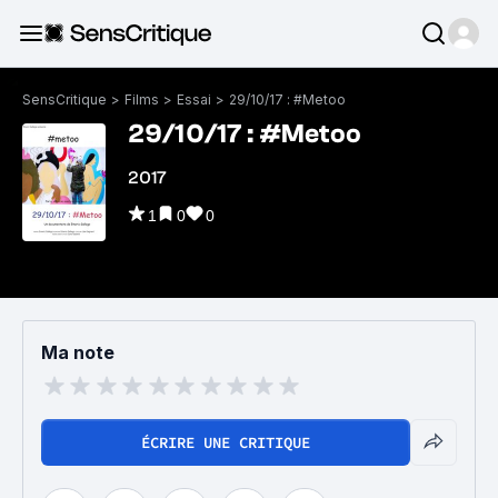
SensCritique
>
Films
>
Essai
>
29/10/17 : #Metoo
29/10/17 : #Metoo
2017
1
0
0
Ma note
ÉCRIRE UNE CRITIQUE