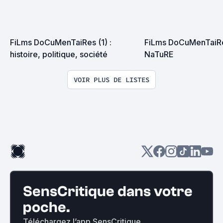
FiLms DoCuMenTaiRes (1) : 
FiLms DoCuMenTaiRes
histoire, politique, société
NaTuRE
VOIR PLUS DE LISTES
SensCritique dans votre
poche.
Téléchargez l’app SensCritique.