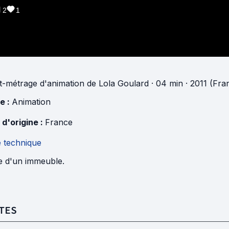
2
1
t-métrage d'animation
de
Lola Goulard
· 04 min
· 2011 (Fra
e :
Animation
 d'origine :
France
e technique
ie d'un immeuble.
TES