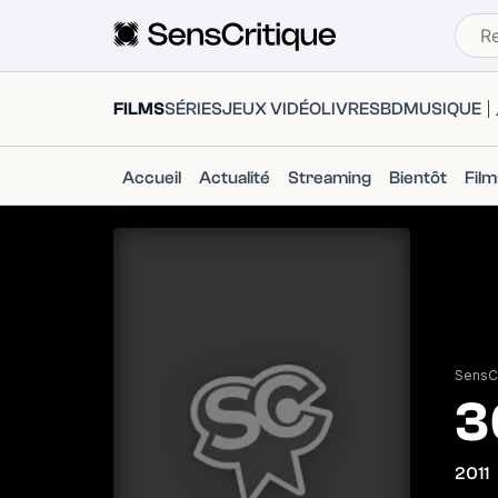
FILMS
SÉRIES
JEUX VIDÉO
LIVRES
BD
MUSIQUE
Accueil
Actualité
Streaming
Bientôt
Fil
SensCr
3
2011