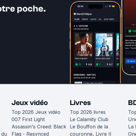
otre poche.
Jeux vidéo
Livres
B
Top 2026 Jeux vidéo
Top 2026 livres
To
007 First Light
Le Calamity Club
Une
Assassin's Creed: Black
Le Bouffon de la
La 
 du
Flag - Resynced
couronne, Livre II
One