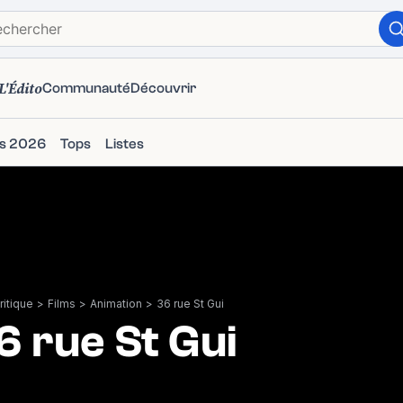
L'Édito
Communauté
Découvrir
ms 2026
Tops
Listes
itique
>
Films
>
Animation
>
36 rue St Gui
6 rue St Gui