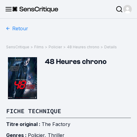
Retour
SensCritique
>
Films
>
Policier
>
48 Heures chrono
>
Details
48 Heures chrono
FICHE TECHNIQUE
Titre original :
The Factory
Genres :
Policier
,
Thriller