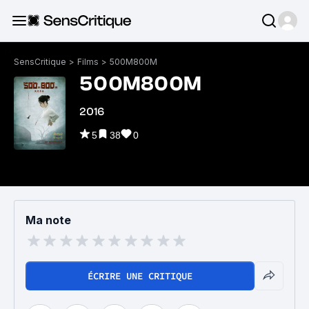
SensCritique
>
Films
>
500M800M
500M800M
2016
5
38
0
Ma note
ÉCRIRE UNE CRITIQUE