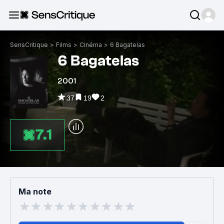
SensCritique
>
Films
>
Cinéma
>
6 Bagatelas
6 Bagatelas
2001
37
19
2
7.1
Ma note