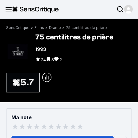
SensCritique
>
Films
>
Drame
>
75 centilitres de prière
75 centilitres de prière
1993
24
8
2
5.7
Ma note