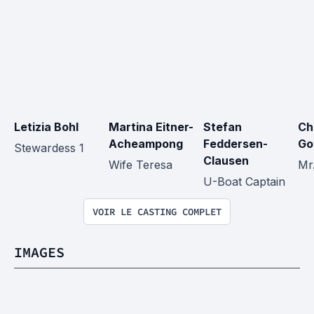
Letizia Bohl
Martina Eitner-
Stefan 
Ch
Acheampong
Feddersen-
Go
Stewardess 1
Clausen
Wife Teresa
Mr.
U-Boat Captain
VOIR LE CASTING COMPLET
IMAGES