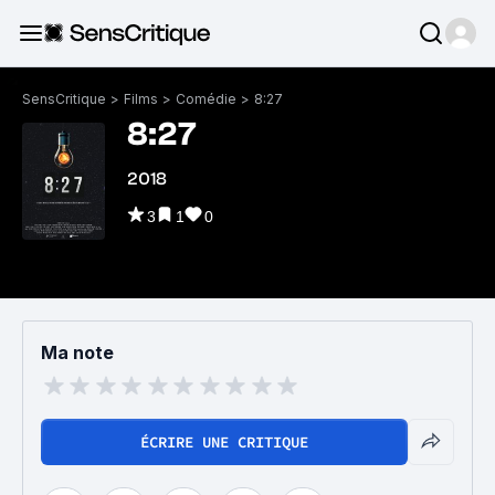
SensCritique
>
Films
>
Comédie
>
8:27
8:27
2018
3
1
0
Ma note
ÉCRIRE UNE CRITIQUE