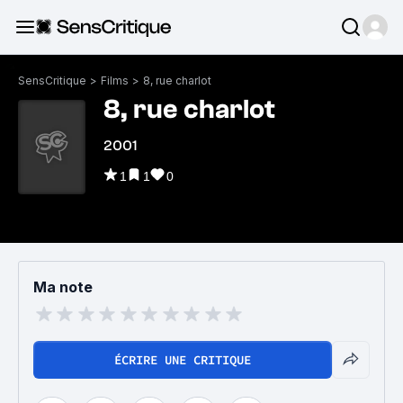
SensCritique
>
Films
>
8, rue charlot
8, rue charlot
2001
1
1
0
Ma note
ÉCRIRE UNE CRITIQUE