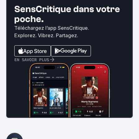
SensCritique dans votre
poche.
Téléchargez l’app SensCritique.
Explorez. Vibrez. Partagez.
EN SAVOIR PLUS