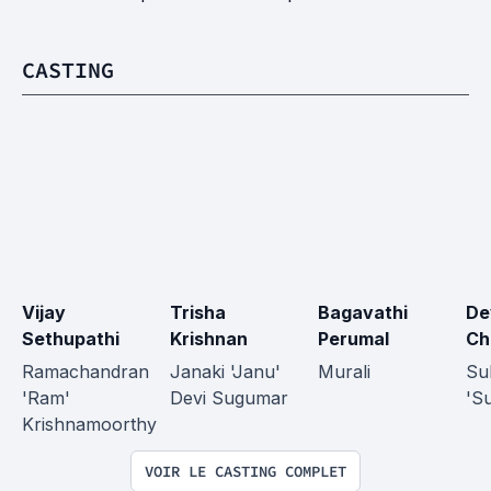
CASTING
Vijay 
Trisha 
Bagavathi 
De
Sethupathi
Krishnan
Perumal
Ch
Ramachandran 
Janaki 'Janu' 
Murali
Su
'Ram' 
Devi Sugumar
'S
Krishnamoorthy
VOIR LE CASTING COMPLET