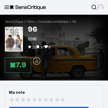
SensCritique
>
Films
>
Comédie romantique
>
96
96
2018
22
37
9
7.9
Ma note