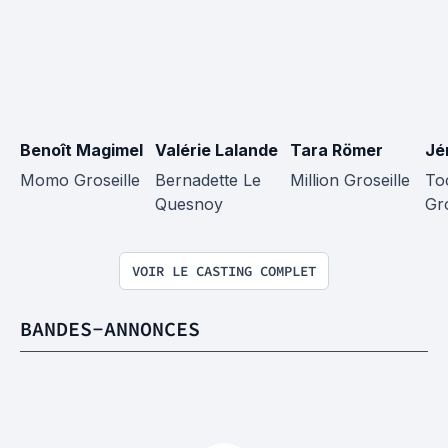
Benoît Magimel
Valérie Lalande
Tara Römer
Jé
Momo Groseille
Bernadette Le 
Million Groseille
To
Quesnoy
Gro
VOIR LE CASTING COMPLET
BANDES-ANNONCES