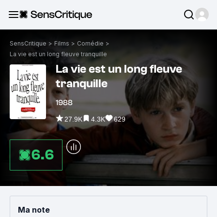
SensCritique
>
Films
>
Comédie
>
La vie est un long fleuve tranquille
La vie est un long fleuve
tranquille
1988
27.9K
4.3K
629
6.6
Ma note