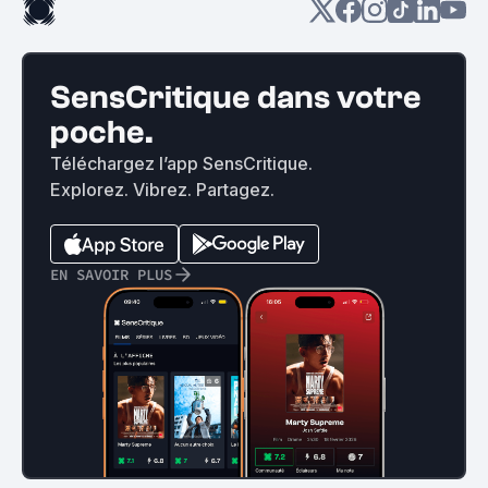
SensCritique dans votre
poche.
Téléchargez l’app SensCritique.
Explorez. Vibrez. Partagez.
EN SAVOIR PLUS