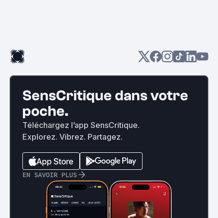
SensCritique dans votre
poche.
Téléchargez l’app SensCritique.
Explorez. Vibrez. Partagez.
EN SAVOIR PLUS