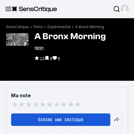
SensCritique
>
Films
>
Expérimental
>
A Bronx Morning
A Bronx Morning
1931
13
8
0
Ma note
ÉCRIRE UNE CRITIQUE