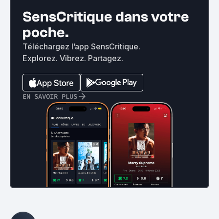
SensCritique dans votre
poche.
Téléchargez l’app SensCritique.
Explorez. Vibrez. Partagez.
EN SAVOIR PLUS