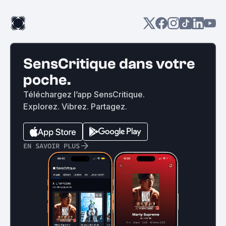
SensCritique dans votre
poche.
Téléchargez l’app SensCritique.
Explorez. Vibrez. Partagez.
EN SAVOIR PLUS