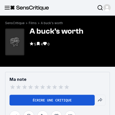
SensCritique
>
Films
>
A buck's worth
A buck's worth
5
4
0
Ma note
ÉCRIRE UNE CRITIQUE