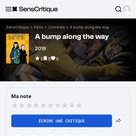
SensCritique
>
Films
>
Comédie
>
A bump along the way
A bump along the way
2019
3
5
0
Ma note
ÉCRIRE UNE CRITIQUE