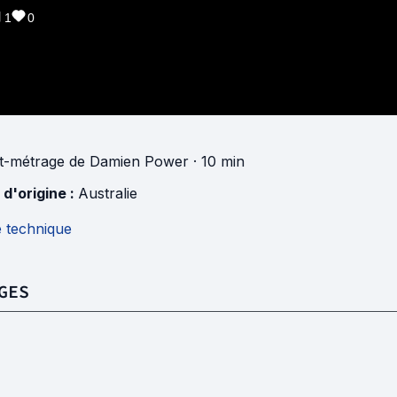
1
0
t-métrage
de
Damien Power
· 10 min
 d'origine :
Australie
e technique
GES