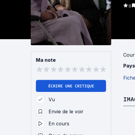
0
Cour
Ma note
Pays
Fich
ÉCRIRE UNE CRITIQUE
IMA
Vu
Envie de le voir
En cours