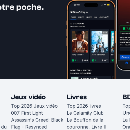
otre poche.
Jeux vidéo
Livres
B
Top 2026 Jeux vidéo
Top 2026 livres
To
007 First Light
Le Calamity Club
Une
Assassin's Creed: Black
Le Bouffon de la
La 
 du
Flag - Resynced
couronne, Livre II
One