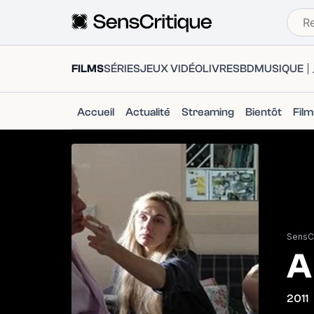
FILMS
SÉRIES
JEUX VIDÉO
LIVRES
BD
MUSIQUE
Accueil
Actualité
Streaming
Bientôt
Fil
SensCr
A
2011