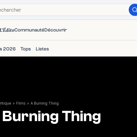
L'Édito
Communauté
Découvrir
ms 2026
Tops
Listes
itique
>
Films
>
A Burning Thing
 Burning Thing