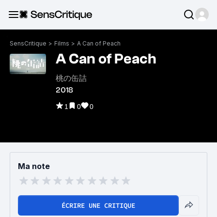
SensCritique
>
Films
>
A Can of Peach
A Can of Peach
桃の缶詰
2018
1
0
0
Ma note
ÉCRIRE UNE CRITIQUE