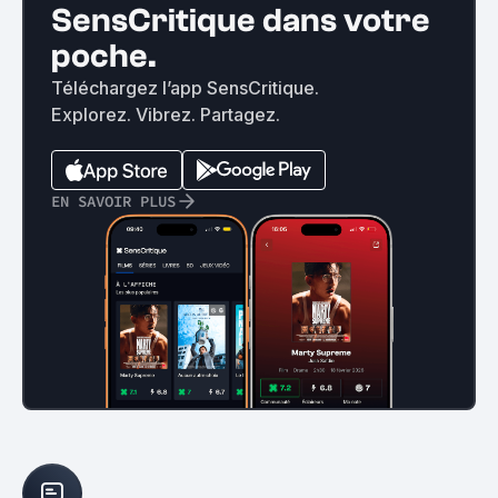
SensCritique dans votre
poche.
Téléchargez l’app SensCritique.
Explorez. Vibrez. Partagez.
EN SAVOIR PLUS