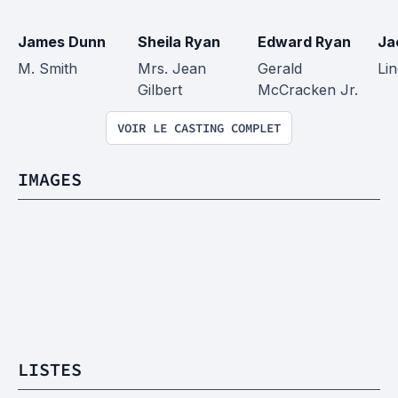
James Dunn
Sheila Ryan
Edward Ryan
Ja
M. Smith
Mrs. Jean 
Gerald 
Li
Gilbert
McCracken Jr.
VOIR LE CASTING COMPLET
IMAGES
LISTES