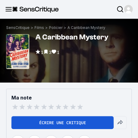
SensCritique
>
Films
>
Policier
>
A Caribbean Mystery
A Caribbean Mystery
1
3
1
Ma note
ÉCRIRE UNE CRITIQUE