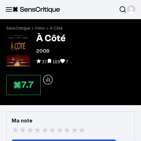
SensCritique
>
Films
>
À Côté
À Côté
2008
37
169
7
7.7
Ma note