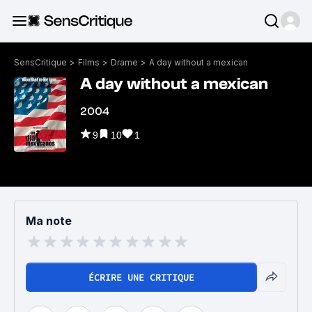
SensCritique
>
Films
>
Drame
>
A day without a mexican
A day without a mexican
2004
9
10
1
Ma note
ÉCRIRE UNE CRITIQUE