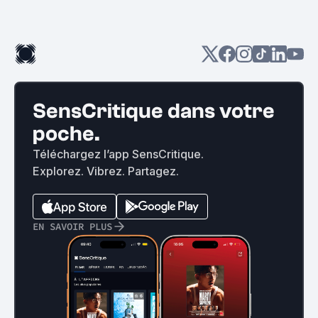
SensCritique dans votre
poche.
Téléchargez l’app SensCritique.
Explorez. Vibrez. Partagez.
EN SAVOIR PLUS