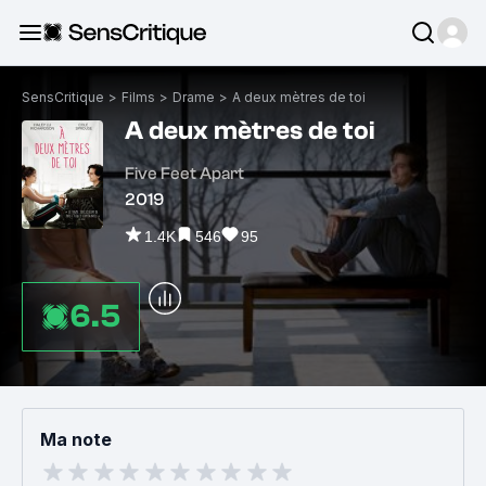
SensCritique
>
Films
>
Drame
>
A deux mètres de toi
A deux mètres de toi
Five Feet Apart
2019
1.4K
546
95
6.5
Ma note