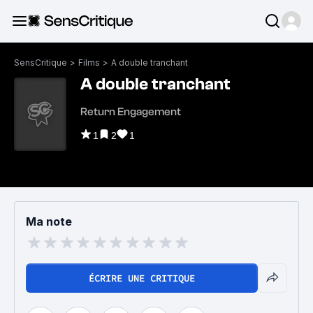
SensCritique
>
Films
>
A double tranchant
A double tranchant
Return Engagement
1
2
1
Ma note
ÉCRIRE UNE CRITIQUE