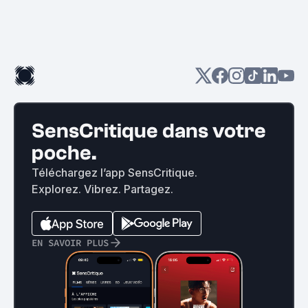
SensCritique dans votre
poche.
Téléchargez l’app SensCritique.
Explorez. Vibrez. Partagez.
EN SAVOIR PLUS