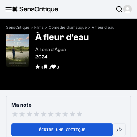
SensCritique
>
Films
>
Comédie dramatique
>
À fleur d'eau
À fleur d'eau
À Tona d'Água
2024
4
3
0
Ma note
ÉCRIRE UNE CRITIQUE