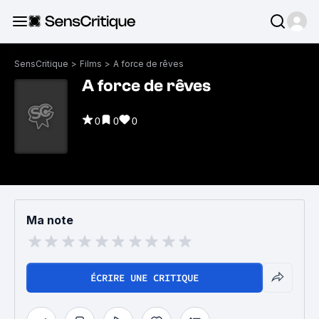
SensCritique
>
Films
>
A force de rêves
A force de rêves
0
0
0
Ma note
ÉCRIRE UNE CRITIQUE