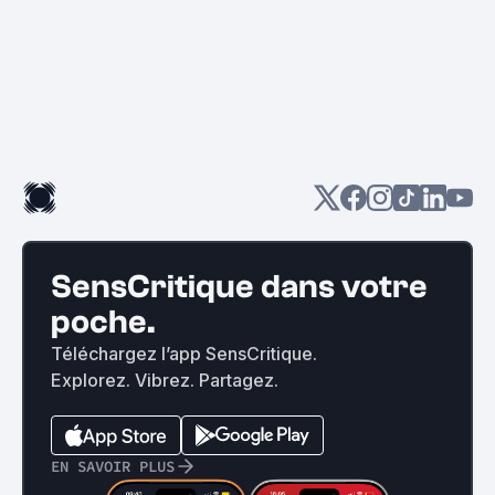
SensCritique dans votre
poche.
Téléchargez l’app SensCritique.
Explorez. Vibrez. Partagez.
EN SAVOIR PLUS