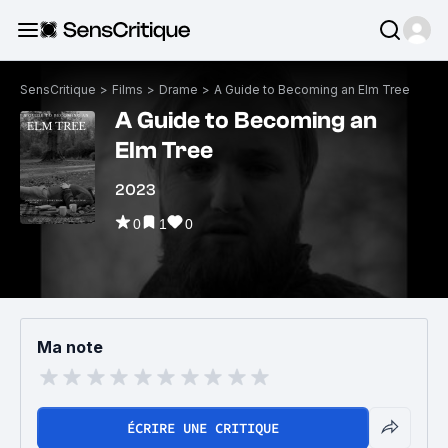
SensCritique
>
Films
>
Drame
>
A Guide to Becoming an Elm Tree
A Guide to Becoming an
Elm Tree
2023
0
1
0
Ma note
ÉCRIRE UNE CRITIQUE