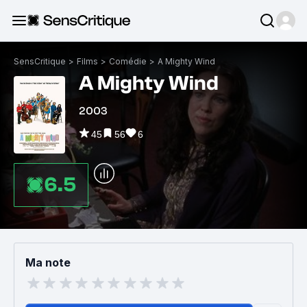
SensCritique
>
Films
>
Comédie
>
A Mighty Wind
A Mighty Wind
2003
45
56
6
6.5
Ma note