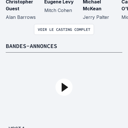
Christopher 
Eugene Levy
Michael 
Ca
Guest
McKean
O'
Mitch Cohen
Alan Barrows
Jerry Palter
Mi
VOIR LE CASTING COMPLET
BANDES-ANNONCES