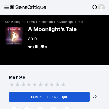
SensCritique
>
Films
>
Animation
>
A Moonlight's Tale
A Moonlight's Tale
2019
1
0
0
Ma note
ÉCRIRE UNE CRITIQUE