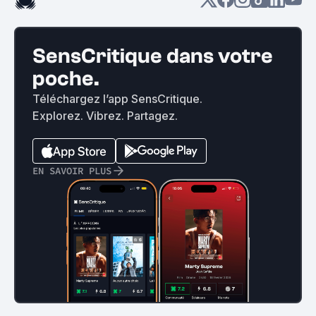
SensCritique dans votre
poche.
Téléchargez l’app SensCritique.
Explorez. Vibrez. Partagez.
EN SAVOIR PLUS