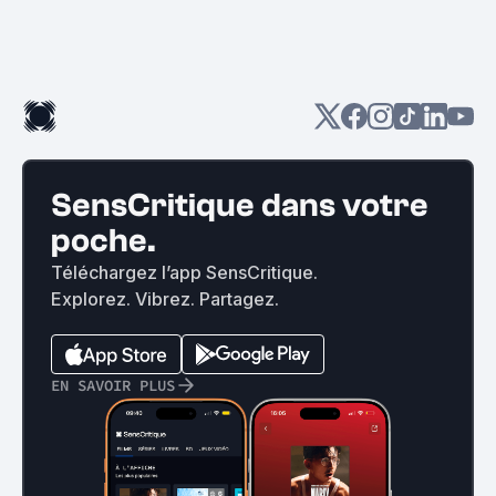
SensCritique dans votre
poche.
Téléchargez l’app SensCritique.
Explorez. Vibrez. Partagez.
EN SAVOIR PLUS