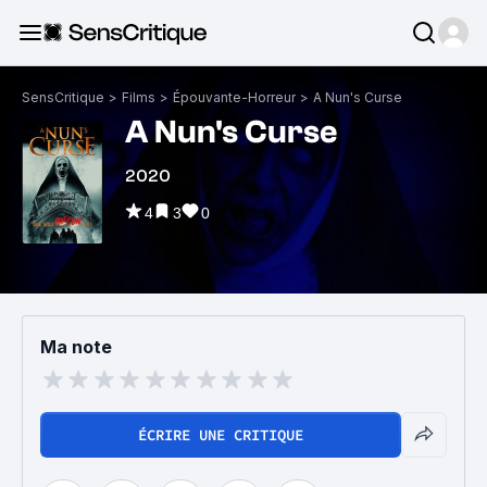
SensCritique
>
Films
>
Épouvante-Horreur
>
A Nun's Curse
A Nun's Curse
2020
4
3
0
Ma note
ÉCRIRE UNE CRITIQUE