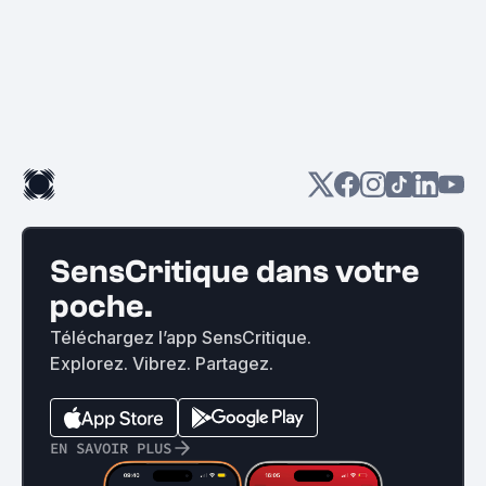
SensCritique dans votre
poche.
Téléchargez l’app SensCritique.
Explorez. Vibrez. Partagez.
EN SAVOIR PLUS