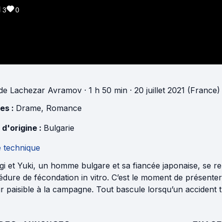
3
0
de
Lachezar Avramov
· 1 h 50 min
· 20 juillet 2021 (France)
es :
Drame
,
Romance
 d'origine :
Bulgarie
e technique
i et Yuki, un homme bulgare et sa fiancée japonaise, se r
dure de fécondation in vitro. C’est le moment de présenter 
r paisible à la campagne. Tout bascule lorsqu’un accident tr