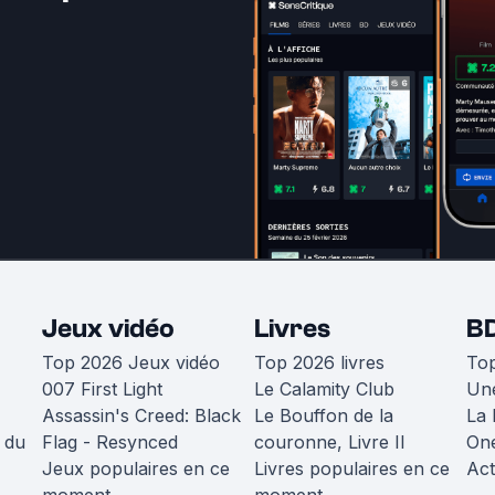
Jeux vidéo
Livres
B
Top 2026 Jeux vidéo
Top 2026 livres
To
007 First Light
Le Calamity Club
Une
Assassin's Creed: Black
Le Bouffon de la
La 
 du
Flag - Resynced
couronne, Livre II
One
Jeux populaires en ce
Livres populaires en ce
Act