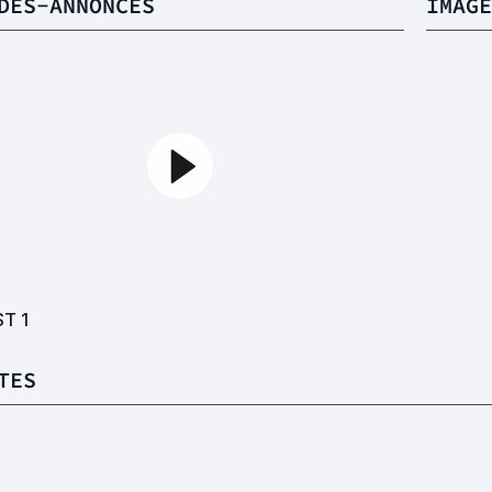
DES-ANNONCES
IMAGE
ST
1
TES