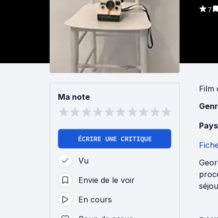
7
Film
Ma note
Genr
Pays
ÉCRIRE UNE CRITIQUE
Fich
Vu
Georg
procé
Envie de le voir
séjou
En cours