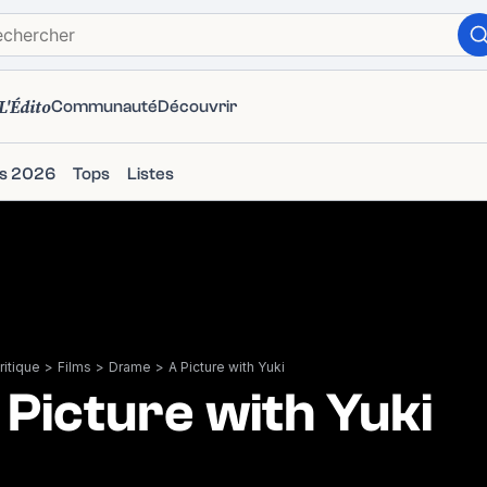
L'Édito
Communauté
Découvrir
ms 2026
Tops
Listes
itique
>
Films
>
Drame
>
A Picture with Yuki
 Picture with Yuki