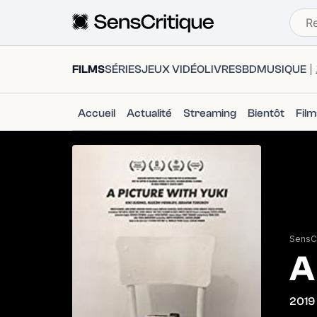
FILMS
SÉRIES
JEUX VIDÉO
LIVRES
BD
MUSIQUE
Accueil
Actualité
Streaming
Bientôt
Fil
SensCr
A
2019