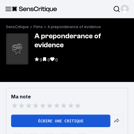
SensCritique
>
Films
>
A preponderance of evidence
A preponderance of
evidence
0
0
0
Ma note
ÉCRIRE UNE CRITIQUE