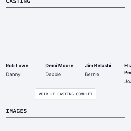
CASTING
Rob Lowe
Demi Moore
Jim Belushi
El
Pe
Danny
Debbie
Bernie
Jo
VOIR LE CASTING COMPLET
IMAGES