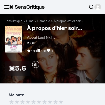
SensCritique
>
Films
>
Comédie
>
À propos d'hier soir...
À propos d'hier soir...
About Last Night
1986
130
101
9
5.6
Ma note