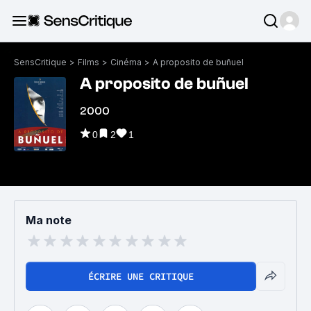
SensCritique
>
Films
>
Cinéma
>
A proposito de buñuel
A proposito de buñuel
2000
0
2
1
Ma note
ÉCRIRE UNE CRITIQUE