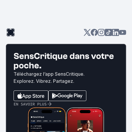
SensCritique dans votre
poche.
Téléchargez l’app SensCritique.
Explorez. Vibrez. Partagez.
EN SAVOIR PLUS