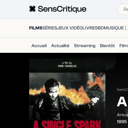
FILMS
SÉRIES
JEUX VIDÉO
LIVRES
BD
MUSIQUE
Accueil
Actualité
Streaming
Bientôt
Fil
SensCr
A
Areu
1995