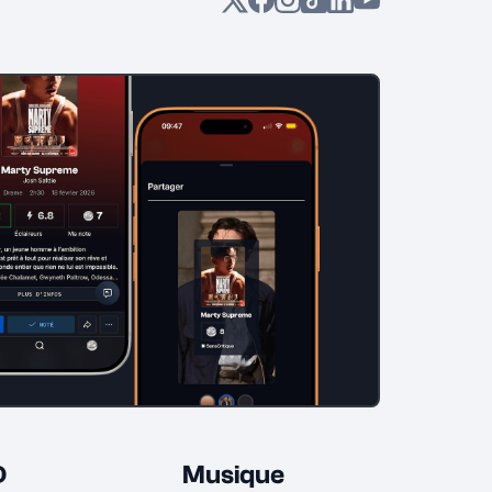
D
Musique