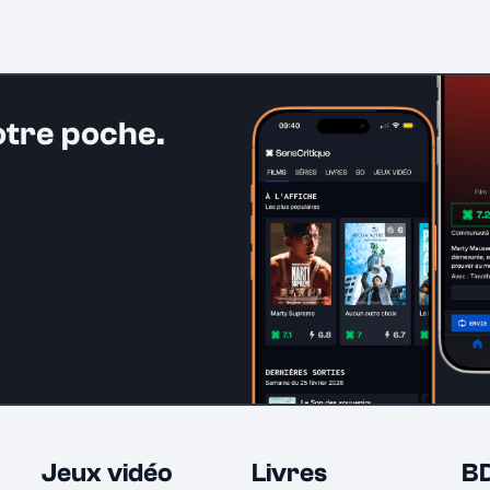
otre poche.
Jeux vidéo
Livres
B