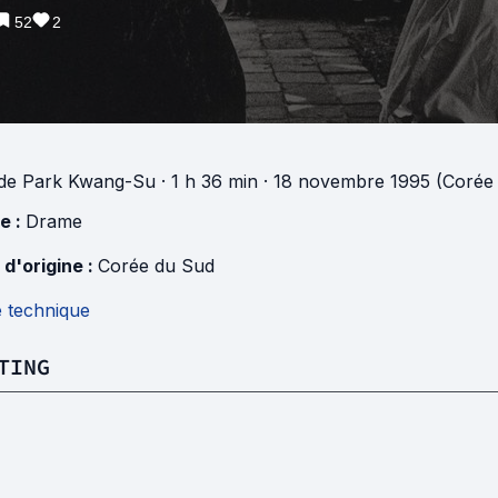
52
2
de
Park Kwang-Su
· 1 h 36 min
· 18 novembre 1995 (Corée
e :
Drame
 d'origine :
Corée du Sud
e technique
TING