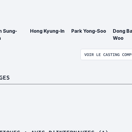
 Sung-
Hong Kyung-In
Park Yong-Soo
Dong B
n
Woo
VOIR LE CASTING COMP
GES