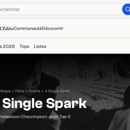
L'Édito
Communauté
Découvrir
ms 2026
Tops
Listes
itique
>
Films
>
Drame
>
A Single Spark
 Single Spark
mdawoon Cheonnyeon Jeon Tae-Il