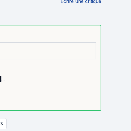
Écrire une critique
..
ES