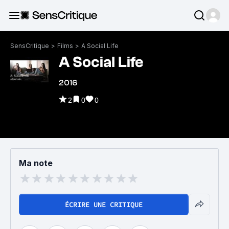
SensCritique
>
Films
>
A Social Life
A Social Life
2016
2
0
0
Ma note
ÉCRIRE UNE CRITIQUE