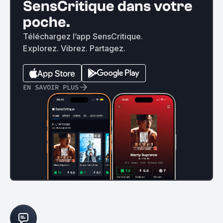
SensCritique dans votre
poche.
Téléchargez l’app SensCritique.
Explorez. Vibrez. Partagez.
EN SAVOIR PLUS