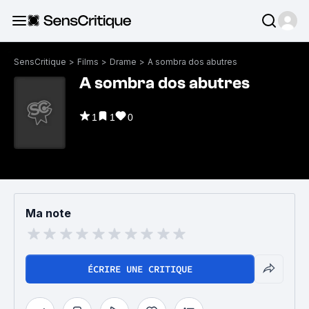
SensCritique
>
Films
>
Drame
>
A sombra dos abutres
A sombra dos abutres
1
1
0
Ma note
ÉCRIRE UNE CRITIQUE